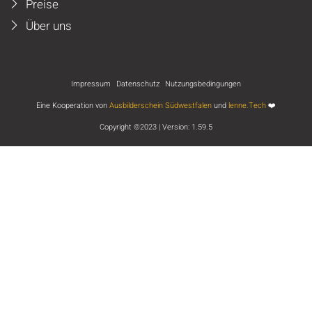
Preise
Über uns
Impressum
Datenschutz
Nutzungsbedingungen
Eine Kooperation von
Ausbilderschein Südwestfalen
und
lenne.Tech
❤️
Copyright ©2023 | Version: 1.59.5