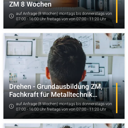
ZM 8 Wochen
auf Anfrage (8 Wochen) montags bis donnerstags von
07:00 - 16:00 Uhr freitags von von 07:00 - 11:20 Uhr
zum Angebot
Drehen - Grundausbildung ZM,
Fachkraft für Metalltechnik
(Fachrichtung
auf Anfrage (8 Wochen) montags bis donnerstags von
Zerspanungstechnik) - 8 Wochen
07:00 - 16:00 Uhr freitags von von 07:00 - 11:20 Uhr
zum Angebot