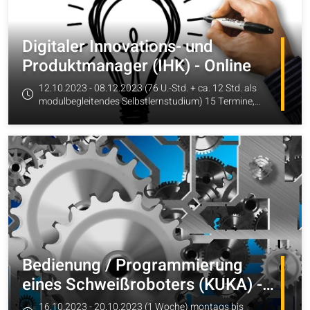
Digitaler Innovations- und
Produktmanager (IHK) - Online
12.10.2023 - 08.12.2023 (76 U.-Std. + ca. 12 Std. als
modulbegleitendes Selbstlernstudium) 15 Termine,
zum Angebot
montags und dienstags (1 Freitag) von 14:00 - 18:00
Uhr (5 U.-Std.), Technischer-Kick-off Donnerstag,
12.10.2023, 14:00 Uhr, Digitaler Abschlusstest
08.12.2023, 09:00 Uhr
Bedienung / Programmierung
eines Schweißroboters (KUKA) -
Grundlagen alle Metallberufe
16.10.2023 - 20.10.2023 (1 Woche) montags bis